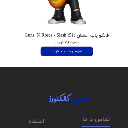
فانکو پاپ اسلش Guns 'N Roses - Slash (51)
۷,۲۰۰,۰۰۰ تومان
افزودن به سبد خرید
پرشین
کالکتورز
تماس با ما
اعتماد