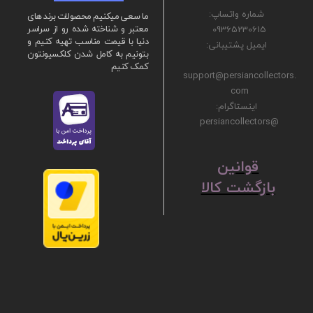
شماره واتساپ:
ما سعی میکنیم محصولات برند های
09365230615
معتبر و شناخته شده رو از سراسر
دنیا با قیمت مناسب تهیه کنیم و
ایمیل پشتیبانی:
بتونیم به کامل شدن کلکسیونتون
کمک کنیم
support@persiancollectors.
com
اینستاگرام:
@persiancollectors
ق
​​​​​​​وانین
بازگشت کالا