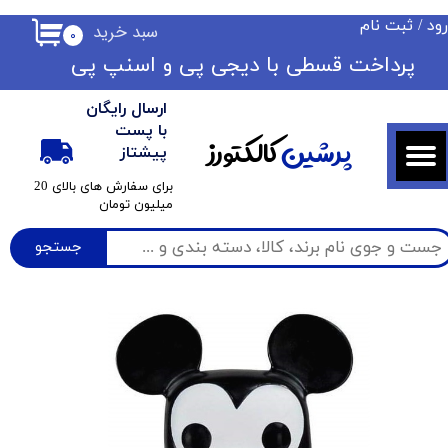
ود
/
ثبت نام
سبد خرید
۰
حساب کاربری من
​​پرداخت قسطی با دیجی پی ​​​​​​​و اسنپ پی
تغییر گذر واژه
ارسال رایگان
سفارشات
با پست
پرشین
کالکتورز
پیشتاز
خروج از حساب کاربری
​برای سفارش های بالای 20
میلیون تومان
جستجو