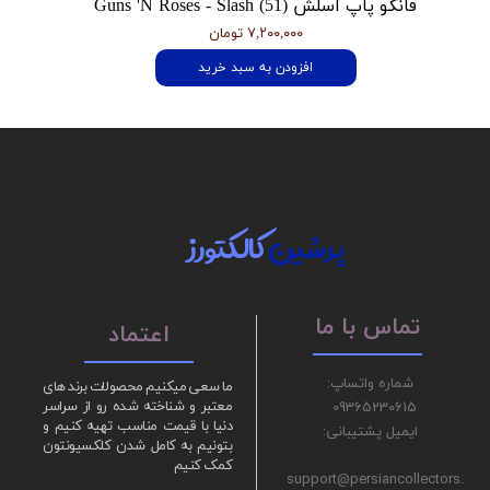
فانکو پاپ اسلش Guns 'N Roses - Slash (51)
۷,۲۰۰,۰۰۰ تومان
افزودن به سبد خرید
پرشین
کالکتورز
تماس با ما
اعتماد
شماره واتساپ:
ما سعی میکنیم محصولات برند های
09365230615
معتبر و شناخته شده رو از سراسر
دنیا با قیمت مناسب تهیه کنیم و
ایمیل پشتیبانی:
بتونیم به کامل شدن کلکسیونتون
کمک کنیم
support@persiancollectors.