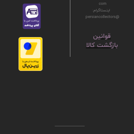
com
اینستاگرام:
@persiancollectors
ق
​​​​​​​وانین
بازگشت کالا