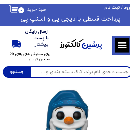
ود
/
ثبت نام
سبد خرید
۰
حساب کاربری من
​​پرداخت قسطی با دیجی پی ​​​​​​​و اسنپ پی
تغییر گذر واژه
ارسال رایگان
سفارشات
با پست
پرشین
کالکتورز
پیشتاز
خروج از حساب کاربری
​برای سفارش های بالای 20
میلیون تومان
جستجو