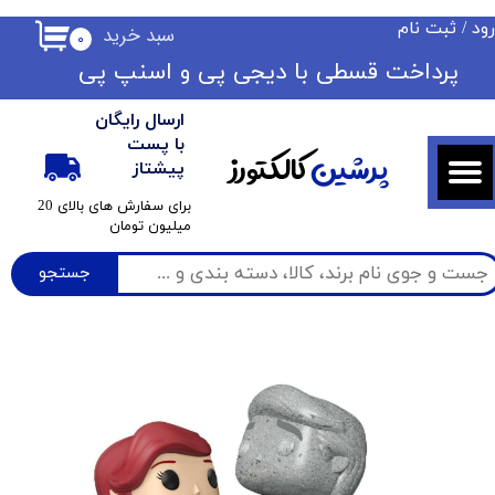
ود
/
ثبت نام
سبد خرید
۰
حساب کاربری من
​​پرداخت قسطی با دیجی پی ​​​​​​​و اسنپ پی
تغییر گذر واژه
ارسال رایگان
سفارشات
با پست
پرشین
کالکتورز
پیشتاز
خروج از حساب کاربری
​برای سفارش های بالای 20
میلیون تومان
جستجو