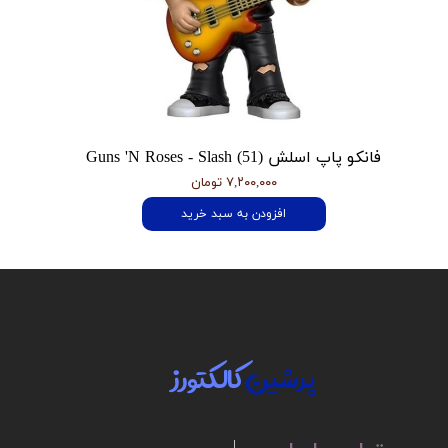
فانکو پاپ اسلش Guns 'N Roses - Slash (51)
۷,۲۰۰,۰۰۰ تومان
افزودن به سبد خرید
پرشین
کالکتورز