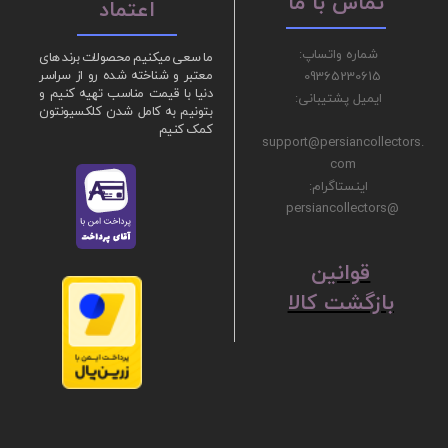
تماس با ما
اعتماد
شماره واتساپ:
ما سعی میکنیم محصولات برند های
09365230615
معتبر و شناخته شده رو از سراسر
دنیا با قیمت مناسب تهیه کنیم و
ایمیل پشتیبانی:
بتونیم به کامل شدن کلکسیونتون
کمک کنیم
support@persiancollectors.
com
اینستاگرام:
@persiancollectors
ق
​​​​​​​وانین
بازگشت کالا