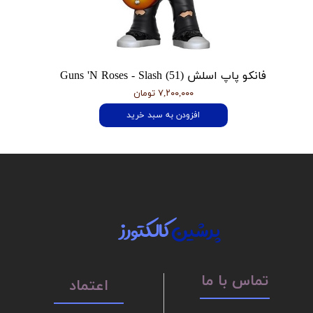
فانکو پاپ اسلش Guns 'N Roses - Slash (51)
۷,۲۰۰,۰۰۰ تومان
افزودن به سبد خرید
پرشین
کالکتورز
تماس با ما
اعتماد