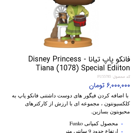
فانکو پاپ تیانا Disney Princess -
Tiana (1078) Special Ediiton
کد محصول: FU55785
۶,۰۰۰,۰۰۰ تومان
با اضافه کردن فیگور های دوست داشتنی فانکو پاپ به
کلکسیونتون ، مجموعه ای با ارزش از کارکترهای
محبوبتون بسازین.
محصول کمپانی Funko
ارتفاع حدود 9 سانتی متر