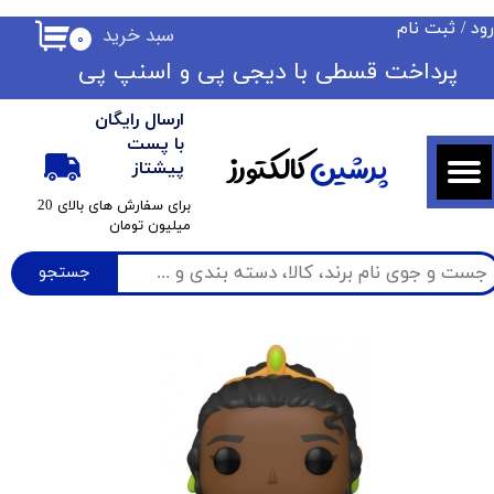
ود
/
ثبت نام
سبد خرید
۰
حساب کاربری من
​​پرداخت قسطی با دیجی پی ​​​​​​​و اسنپ پی
تغییر گذر واژه
ارسال رایگان
سفارشات
با پست
پرشین
کالکتورز
پیشتاز
خروج از حساب کاربری
​برای سفارش های بالای 20
میلیون تومان
جستجو