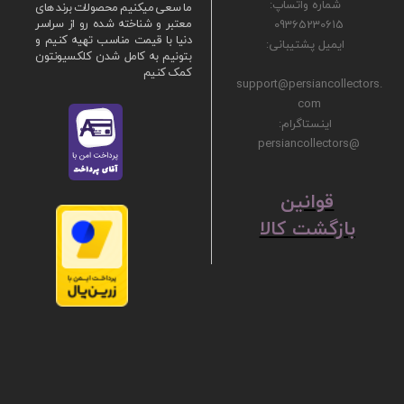
شماره واتساپ:
ما سعی میکنیم محصولات برند های
09365230615
معتبر و شناخته شده رو از سراسر
دنیا با قیمت مناسب تهیه کنیم و
ایمیل پشتیبانی:
بتونیم به کامل شدن کلکسیونتون
کمک کنیم
support@persiancollectors.
com
اینستاگرام:
@persiancollectors
ق
​​​​​​​وانین
بازگشت کالا