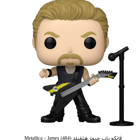
فانکو پاپ جیمز هتفیلد Metallica - James (484)