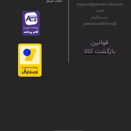
کمک کنیم
support@persiancollectors.
com
اینستاگرام:
@persiancollectors
ق
​​​​​​​وانین
بازگشت کالا