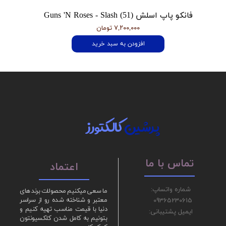
فانکو پاپ اسلش Guns 'N Roses - Slash (51)
۷,۲۰۰,۰۰۰ تومان
افزودن به سبد خرید
پرشین
کالکتورز
تماس با ما
اعتماد
شماره واتساپ:
ما سعی میکنیم محصولات برند های
09365230615
معتبر و شناخته شده رو از سراسر
دنیا با قیمت مناسب تهیه کنیم و
ایمیل پشتیبانی:
بتونیم به کامل شدن کلکسیونتون