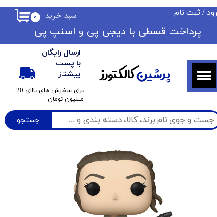
ود
/
ثبت نام
سبد خرید
۰
حساب کاربری من
​​پرداخت قسطی با دیجی پی ​​​​​​​و اسنپ پی
تغییر گذر واژه
ارسال رایگان
سفارشات
با پست
پرشین
کالکتورز
پیشتاز
خروج از حساب کاربری
​برای سفارش های بالای 20
میلیون تومان
جستجو