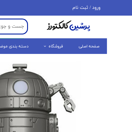
ورود
/
ثبت نام
حساب کاربری من
پرشین
کالکتورز
تغییر گذر واژه
سفارشات
صفحه اصلی
فروشگاه
دسته بندی موض
خروج از حساب کاربری