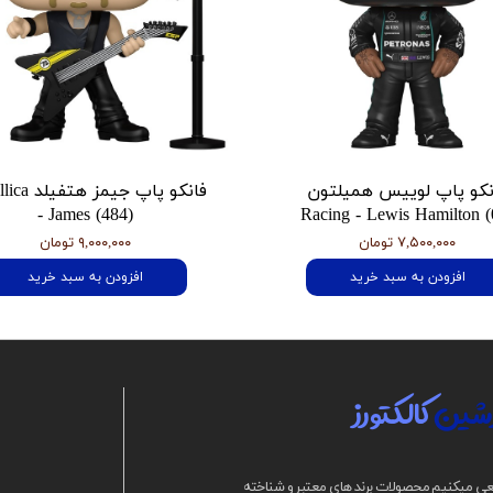
نکو پاپ لوییس همیلتون
فانکو پاپ جیمز
- James (484)
Racing - Lewis Hamilton (
۷,۵۰۰,۰۰۰ تومان
۹,۰۰۰,۰۰۰ تومان
افزودن به سبد خرید
افزودن به سبد خرید
شین
کالکتورز
ی میکنیم محصولات برند های معتبر و شناخته