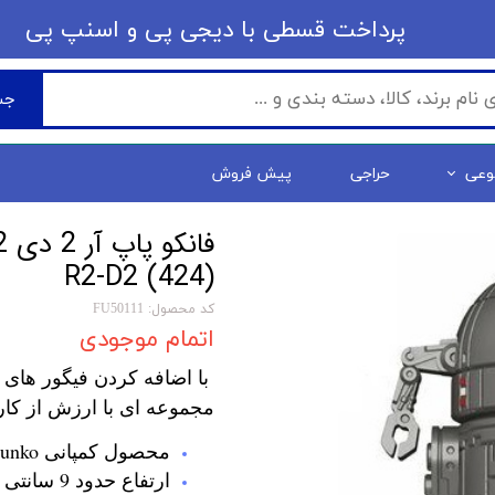
​​پرداخت قسطی با دیجی پی ​​​​​​​و اسنپ پی
جس
وعی
حراجی
پیش فروش
R2-D2 (424)
کد محصول: FU50111
اتمام موجودی
با اضافه کردن فیگور های 
مجموعه ای با ارزش از کار
محصول کمپانی Funko
ارتفاع حدود 9 سانتی متر