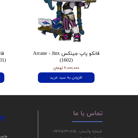
فانکو پاپ جینکس Arcane - Jinx
فا
01)
(1602)
۶,۰۰۰,۰۰۰ تومان
افزودن به سبد خرید
پر
تماس با ما
شماره واتساپ: 09365230615
ما سع