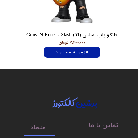
فانکو پاپ اسلش Guns 'N Roses - Slash (51)
۷,۲۰۰,۰۰۰ تومان
افزودن به سبد خرید
پرشین
کالکتورز
تماس با ما
اعتماد