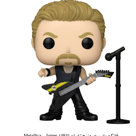
فانکو پاپ جیمز هتفیلد Metallica - James (484)