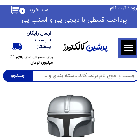
ود
/
ثبت نام
سبد خرید
۰
حساب کاربری من
​​پرداخت قسطی با دیجی پی ​​​​​​​و اسنپ پی
تغییر گذر واژه
ارسال رایگان
سفارشات
با پست
پرشین
کالکتورز
پیشتاز
خروج از حساب کاربری
​برای سفارش های بالای 20
میلیون تومان
جستجو