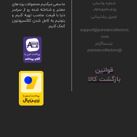
شماره واتساپ:
ما سعی میکنیم محصولات برند های
09365230615
معتبر و شناخته شده رو از سراسر
دنیا با قیمت مناسب تهیه کنیم و
ایمیل پشتیبانی:
بتونیم به کامل شدن کلکسیونتون
کمک کنیم
support@persiancollectors.
com
اینستاگرام:
@persiancollectors
ق
​​​​​​​وانین
بازگشت کالا