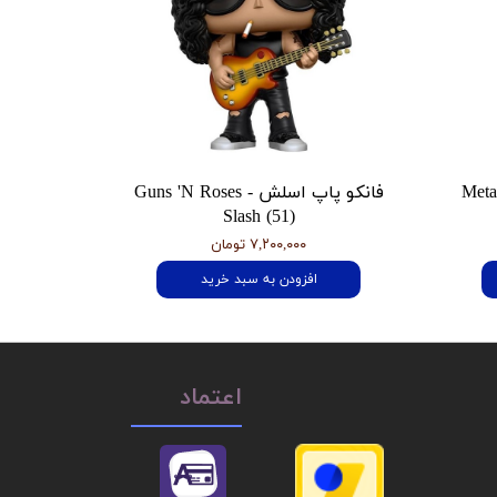
 هتفیلد Metallica
فانکو پاپ اسلش Guns 'N Roses -
Slash (51)
۷,۲۰۰,۰۰۰ تومان
افزودن به سبد خرید
اعتماد