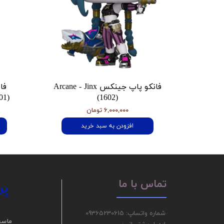
فانکو پاپ جینکس Arcane - Jinx
فا
01)
(1602)
۶,۰۰۰,۰۰۰ تومان
افزودن به سبد خرید
پر
تماس با ما
شماره واتساپ: 09365230615
ما سع