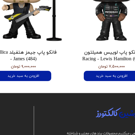
نکو پاپ لوییس همیلتون
فانکو پاپ جیمز
- James (484)
Racing - Lewis Hamilton (
۷,۵۰۰,۰۰۰ تومان
۹,۰۰۰,۰۰۰ تومان
افزودن به سبد خرید
افزودن به سبد خرید
شین
کالکتورز
ی میکنیم محصولات برند های معتبر و شناخته