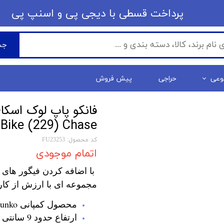
​​پرداخت قسطی با دیجی پی ​​​​​​​و اسنپ پی
جس
وعی
حراجی
پیش فروش
 Bike (229) Chase
کد محصول: FU23253
اتمام موجودی
با اضافه کردن فیگور های 
مجموعه ای با ارزش از کار
محصول کمپانی Funko
ارتفاع حدود 9 سانتی متر