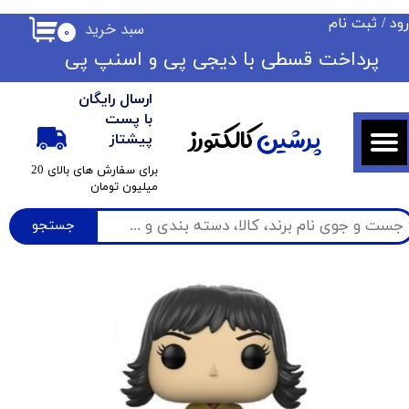
ود
/
ثبت نام
سبد خرید
۰
حساب کاربری من
​​پرداخت قسطی با دیجی پی ​​​​​​​و اسنپ پی
تغییر گذر واژه
ارسال رایگان
سفارشات
با پست
پرشین
کالکتورز
پیشتاز
خروج از حساب کاربری
​برای سفارش های بالای 20
میلیون تومان
جستجو