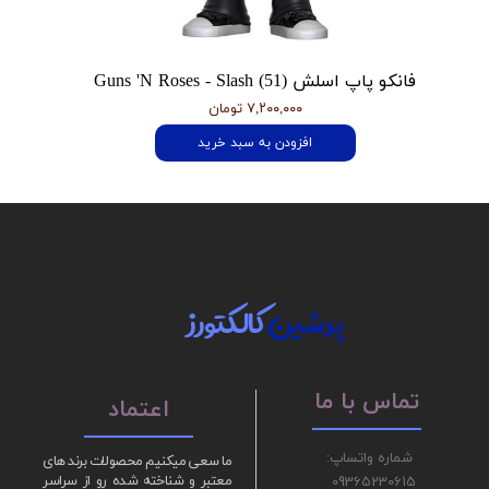
فانکو پاپ اسلش Guns 'N Roses - Slash (51)
۷,۲۰۰,۰۰۰ تومان
افزودن به سبد خرید
پرشین
کالکتورز
تماس با ما
اعتماد
شماره واتساپ:
ما سعی میکنیم محصولات برند های
09365230615
معتبر و شناخته شده رو از سراسر