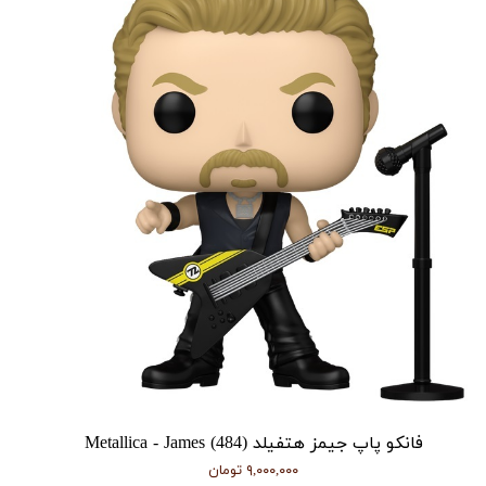
فانکو پاپ جیمز هتفیلد Metallica - James (484)
۹,۰۰۰,۰۰۰ تومان