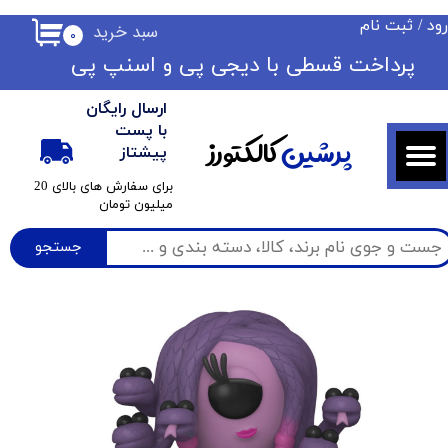
ود
/
ثبت نام
سبد خرید
۰
حساب کاربری من
​​پرداخت قسطی با دیجی پی ​​​​​​​و اسنپ پی
تغییر گذر واژه
ارسال رایگان
سفارشات
با پست
پرشین
کالکتورز
پیشتاز
خروج از حساب کاربری
​برای سفارش های بالای 20
میلیون تومان
جستجو