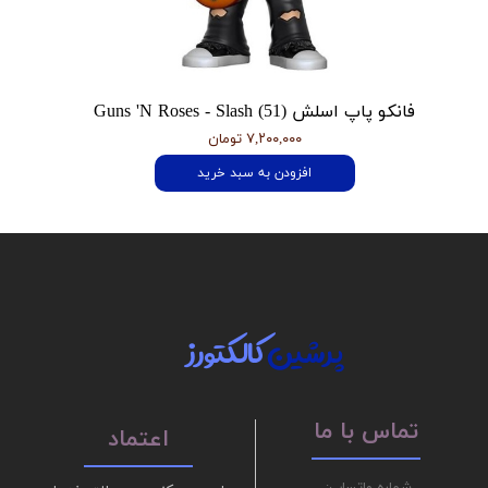
فانکو پاپ اسلش Guns 'N Roses - Slash (51)
۷,۲۰۰,۰۰۰ تومان
افزودن به سبد خرید
پرشین
کالکتورز
تماس با ما
اعتماد
شماره واتساپ: