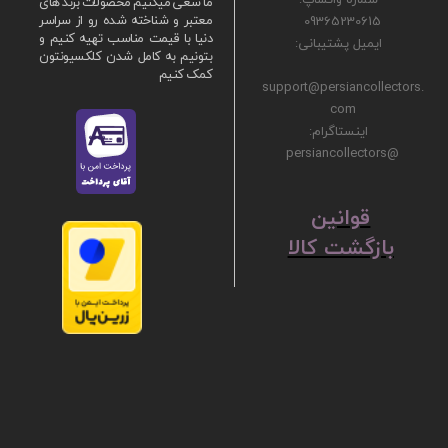
ما سعی میکنیم محصولات برند های
09365230615
معتبر و شناخته شده رو از سراسر
دنیا با قیمت مناسب تهیه کنیم و
ایمیل پشتیبانی:
بتونیم به کامل شدن کلکسیونتون
کمک کنیم
support@persiancollectors.
com
اینستاگرام:
@persiancollectors
ق
​​​​​​​وانین
بازگشت کالا