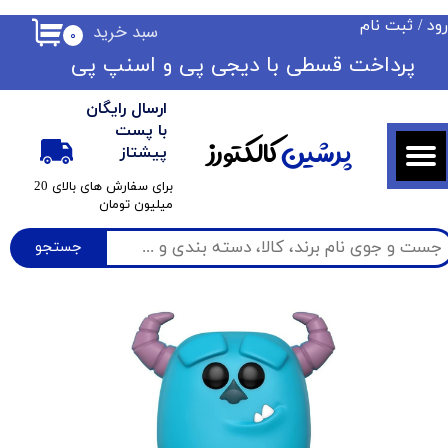
ود
/
ثبت نام
سبد خرید
۰
حساب کاربری من
​​پرداخت قسطی با دیجی پی ​​​​​​​و اسنپ پی
تغییر گذر واژه
ارسال رایگان
سفارشات
با پست
پرشین
کالکتورز
پیشتاز
خروج از حساب کاربری
​برای سفارش های بالای 20
میلیون تومان
جستجو