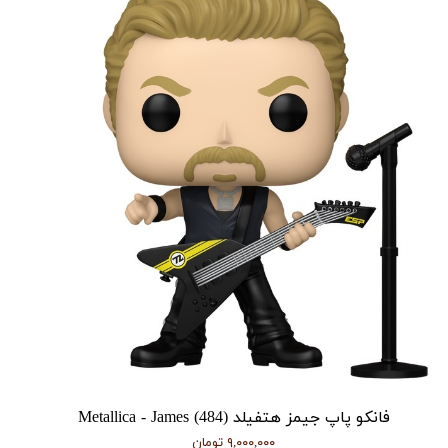
فانکو پاپ جیمز هتفیلد Metallica - James (484)
۹,۰۰۰,۰۰۰ تومان