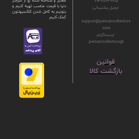
09365230615
معتبر و شناخته شده رو از سراسر
دنیا با قیمت مناسب تهیه کنیم و
ایمیل پشتیبانی:
بتونیم به کامل شدن کلکسیونتون
کمک کنیم
support@persiancollectors.
com
اینستاگرام:
@persiancollectors
ق
​​​​​​​وانین
بازگشت کالا