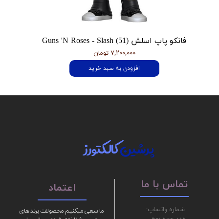
فانکو پاپ اسلش Guns 'N Roses - Slash (51)
۷,۲۰۰,۰۰۰ تومان
افزودن به سبد خرید
پرشین
کالکتورز
تماس با ما
اعتماد
شماره واتساپ:
ما سعی میکنیم محصولات برند های