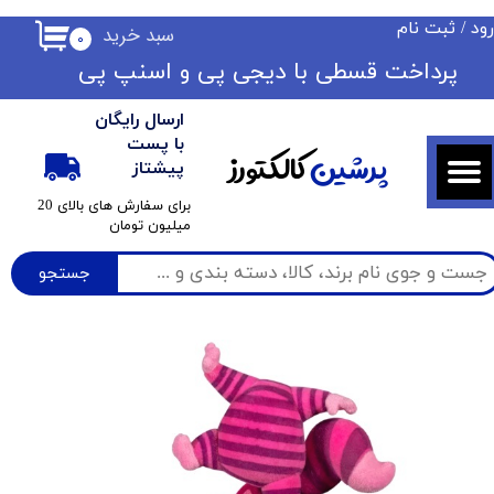
ود
/
ثبت نام
سبد خرید
۰
حساب کاربری من
​​پرداخت قسطی با دیجی پی ​​​​​​​و اسنپ پی
تغییر گذر واژه
ارسال رایگان
سفارشات
با پست
پرشین
کالکتورز
پیشتاز
خروج از حساب کاربری
​برای سفارش های بالای 20
میلیون تومان
جستجو