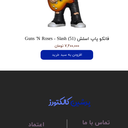
فانکو پاپ اسلش Guns 'N Roses - Slash (51)
۷,۲۰۰,۰۰۰ تومان
افزودن به سبد خرید
پرشین
کالکتورز
تماس با ما
اعتماد