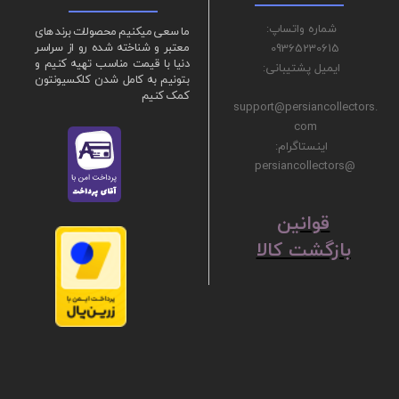
شماره واتساپ:
ما سعی میکنیم محصولات برند های
09365230615
معتبر و شناخته شده رو از سراسر
دنیا با قیمت مناسب تهیه کنیم و
ایمیل پشتیبانی:
بتونیم به کامل شدن کلکسیونتون
کمک کنیم
support@persiancollectors.
com
اینستاگرام:
@persiancollectors
ق
​​​​​​​وانین
بازگشت کالا