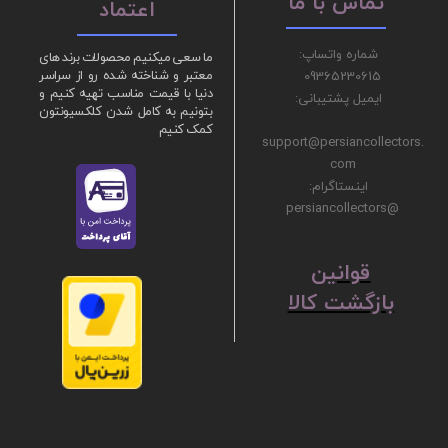
تماس با ما
اعتماد
شماره واتساپ:
ما سعی میکنیم محصولات برند های
09365230615
معتبر و شناخته شده رو از سراسر
دنیا با قیمت مناسب تهیه کنیم و
ایمیل پشتیبانی:
بتونیم به کامل شدن کلکسیونتون
کمک کنیم
support@persiancollectors.
com
اینستاگرام:
@persiancollectors
ق
​​​​​​​وانین
بازگشت کالا