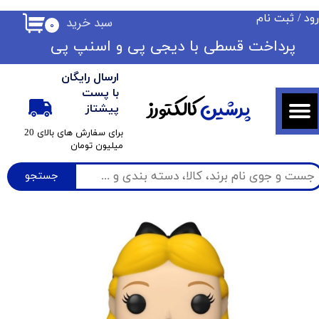
ود
/
ثبت نام
سبد خرید
۰
حساب کاربری من
​​پرداخت قسطی با دیجی پی ​​​​​​​و اسنپ پی
تغییر گذر واژه
ارسال رایگان
سفارشات
با پست
پرشین
کالکتورز
پیشتاز
خروج از حساب کاربری
​برای سفارش های بالای 20
میلیون تومان
جستجو