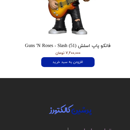
فانکو پاپ اسلش Guns 'N Roses - Slash (51)
۷,۲۰۰,۰۰۰ تومان
افزودن به سبد خرید
پرشین
کالکتورز