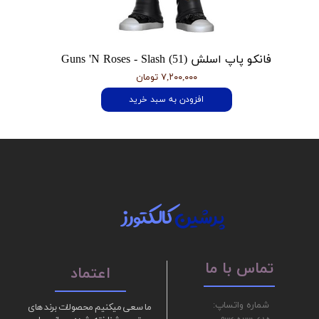
فانکو پاپ اسلش Guns 'N Roses - Slash (51)
۷,۲۰۰,۰۰۰ تومان
افزودن به سبد خرید
پرشین
کالکتورز
تماس با ما
اعتماد
شماره واتساپ:
ما سعی میکنیم محصولات برند های