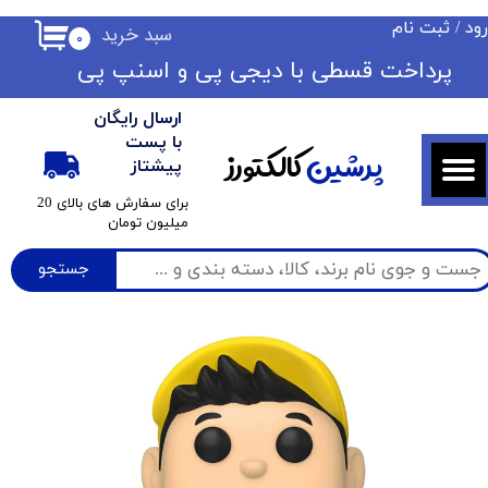
ود
/
ثبت نام
سبد خرید
۰
حساب کاربری من
​​پرداخت قسطی با دیجی پی ​​​​​​​و اسنپ پی
تغییر گذر واژه
ارسال رایگان
سفارشات
با پست
پرشین
کالکتورز
پیشتاز
خروج از حساب کاربری
​برای سفارش های بالای 20
میلیون تومان
جستجو