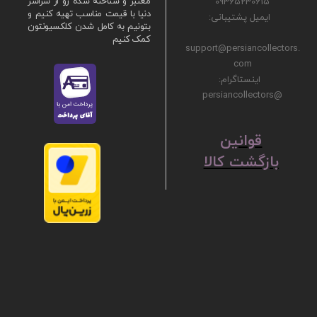
09365230615
معتبر و شناخته شده رو از سراسر
دنیا با قیمت مناسب تهیه کنیم و
ایمیل پشتیبانی:
بتونیم به کامل شدن کلکسیونتون
کمک کنیم
support@persiancollectors.
com
اینستاگرام:
@persiancollectors
ق
​​​​​​​وانین
بازگشت کالا