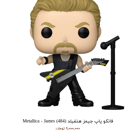
فانکو پاپ جیمز هتفیلد Metallica - James (484)
۹,۰۰۰,۰۰۰ تومان