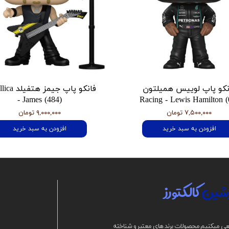
نکو پاپ لوییس همیلتون
فانکو پاپ جیمز
- James (484)
Racing - Lewis Hamilton (
۷,۵۰۰,۰۰۰ تومان
۹,۰۰۰,۰۰۰ تومان
افزودن به سبد خرید
افزودن به سبد خرید
شین
کالکتورز
ی میکنیم محصولات برند های معتبر و شناخته