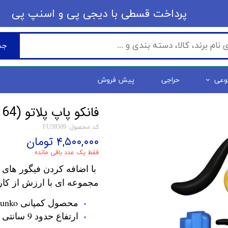
​​پرداخت قسطی با دیجی پی ​​​​​​​و اسنپ پی
جس
وعی
حراجی
پیش فروش
فانکو پاپ پلاتو Pluto on the Peoplemover (1164)
کد محصول: FU59509
۴,۵۰۰,۰۰۰ تومان
فقط یک عدد باقی مانده
با اضافه کردن فیگور های 
مجموعه ای با ارزش از کار
محصول کمپانی Funko
ارتفاع حدود 9 سانتی متر