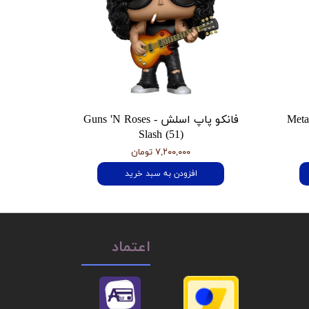
 هتفیلد Metallica
فانکو پاپ اسلش Guns 'N Roses -
Slash (51)
۷,۲۰۰,۰۰۰ تومان
افزودن به سبد خرید
اعتماد