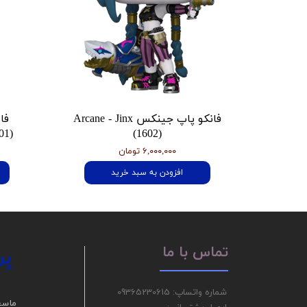
فانکو پاپ جینکس Arcane - Jinx
فا
01)
(1602)
۶,۰۰۰,۰۰۰ تومان
افزودن به سبد خرید
پر
تماس با ما
شماره واتساپ: 09365230615
ما سع