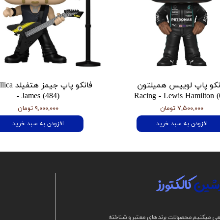
نکو پاپ لوییس همیلتون
فانکو پاپ جیمز
- James (484)
Racing - Lewis Hamilton (
۷,۵۰۰,۰۰۰ تومان
۹,۰۰۰,۰۰۰ تومان
افزودن به سبد خرید
افزودن به سبد خرید
شین
کالکتورز
ی میکنیم محصولات برند های معتبر و شناخته