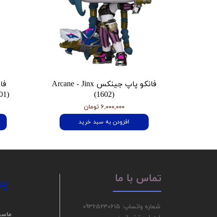
فانکو پاپ جینکس Arcane - Jinx
فا
01)
(1602)
۶,۰۰۰,۰۰۰ تومان
افزودن به سبد خرید
پر
تماس با ما
شماره واتساپ: 09365230615
ما سع