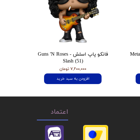
 هتفیلد Metallica
فانکو پاپ اسلش Guns 'N Roses -
Slash (51)
۷,۲۰۰,۰۰۰ تومان
افزودن به سبد خرید
اعتماد