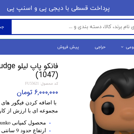
​​پرداخت قسطی با دیجی پی ​​​​​​​و اسنپ پی
جس
وعی
حراجی
پیش فروش
فانکو پ
(1047)
کد محصول: FU55621
۶,۰۰۰,۰۰۰ تومان
با اضافه کردن فیگور های 
مجموعه ای با ارزش از کار
محصول کمپانی Funko
ارتفاع حدود 9 سانتی متر