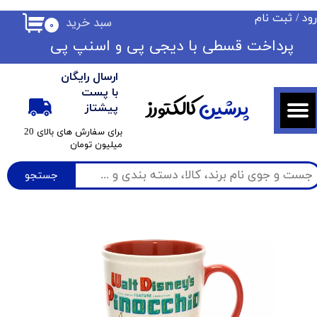
ود
/
ثبت نام
سبد خرید
۰
حساب کاربری من
​​پرداخت قسطی با دیجی پی ​​​​​​​و اسنپ پی
تغییر گذر واژه
ارسال رایگان
سفارشات
با پست
پرشین
کالکتورز
پیشتاز
خروج از حساب کاربری
​برای سفارش های بالای 20
میلیون تومان
جستجو