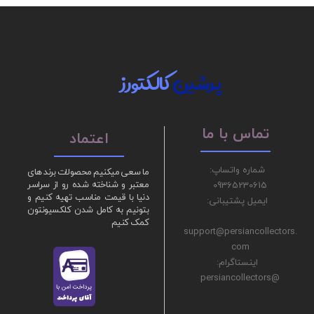
پرشین
کالکتورز
تماس با ما
اعتماد
شماره واتساپ:
ما سعی میکنیم محصولات برند های
09365230615
معتبر و شناخته شده رو از سراسر
دنیا با قیمت مناسب تهیه کنیم و
ایمیل پشتیبانی:
بتونیم به کامل شدن کلکسیونتون
کمک کنیم
support@persiancollectors.
com
اینستاگرام:
@persiancollectors