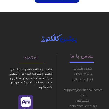
پرشین
کالکتورز
تماس با ما
اعتماد
شماره واتساپ:
ما سعی میکنیم محصولات برند های
09365230615
معتبر و شناخته شده رو از سراسر
دنیا با قیمت مناسب تهیه کنیم و
ایمیل پشتیبانی:
بتونیم به کامل شدن کلکسیونتون
کمک کنیم
support@persiancollectors.
com
اینستاگرام:
@persiancollectors