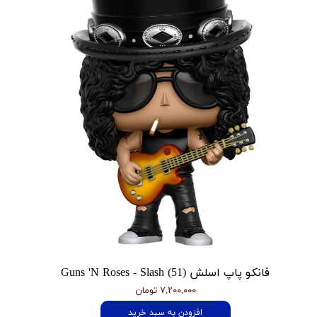
فانکو پاپ اسلش Guns 'N Roses - Slash (51)
۷,۲۰۰,۰۰۰ تومان
افزودن به سبد خرید