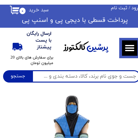
ود
/
ثبت نام
سبد خرید
۰
حساب کاربری من
​​پرداخت قسطی با دیجی پی ​​​​​​​و اسنپ پی
تغییر گذر واژه
ارسال رایگان
سفارشات
با پست
پرشین
کالکتورز
پیشتاز
خروج از حساب کاربری
​برای سفارش های بالای 20
میلیون تومان
جستجو