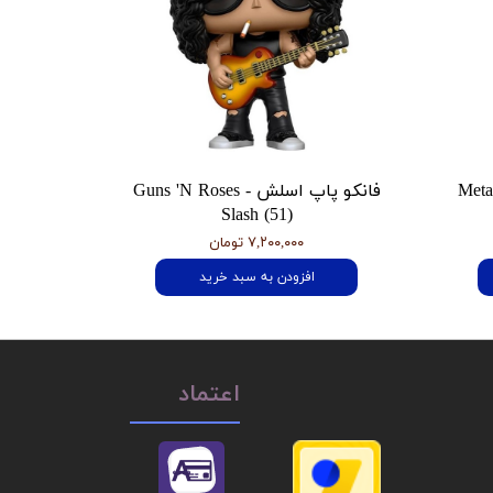
 هتفیلد Metallica
فانکو پاپ اسلش Guns 'N Roses -
Slash (51)
۷,۲۰۰,۰۰۰ تومان
افزودن به سبد خرید
اعتماد