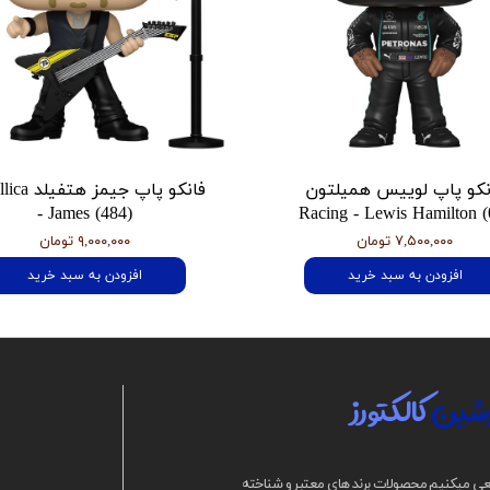
نکو پاپ لوییس همیلتون
فانکو پاپ جیمز
- James (484)
Racing - Lewis Hamilton (
۷,۵۰۰,۰۰۰ تومان
۹,۰۰۰,۰۰۰ تومان
افزودن به سبد خرید
افزودن به سبد خرید
شین
کالکتورز
ی میکنیم محصولات برند های معتبر و شناخته