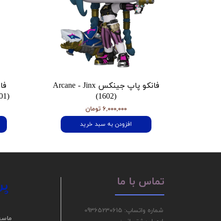
فانکو پاپ جینکس Arcane - Jinx
فا
01)
(1602)
۶,۰۰۰,۰۰۰ تومان
افزودن به سبد خرید
پر
تماس با ما
شماره واتساپ: 09365230615
ما سع