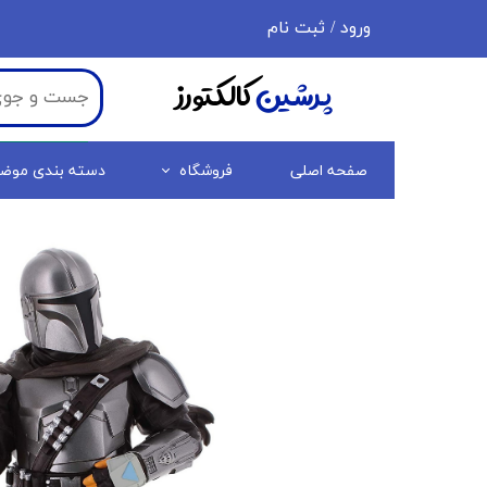
ورود
/
ثبت نام
حساب کاربری من
پرشین
کالکتورز
تغییر گذر واژه
سفارشات
صفحه اصلی
فروشگاه
دسته بندی موض
خروج از حساب کاربری