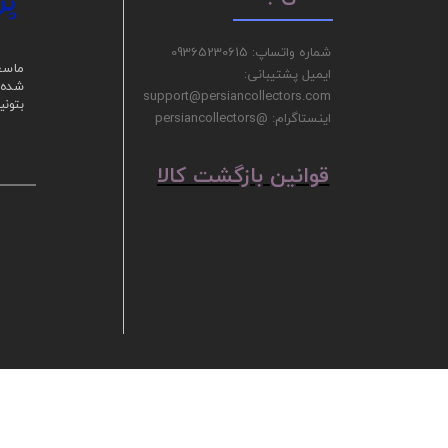
پر
شماره واتساپ: 09365230615
ما سع
ایمیل پشتیبانی:
شده ر
support@persiancollectors.com
بتونی
اینستاگرام: @persiancollectors
ق
​​​​​​​وانین بازگشت کالا