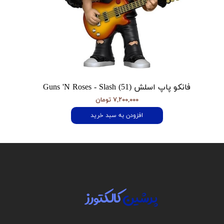
فانکو پاپ اسلش Guns 'N Roses - Slash (51)
۷,۲۰۰,۰۰۰ تومان
افزودن به سبد خرید
پرشین
کالکتورز