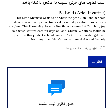
است تفاوت های جزئی نسبت به عکس داشته باشد.
Be Bold (Ariel Figurine)
This Little Mermaid wants to be where the people are...and her bold
dreams have finally come true as she excitedly explores Prince Eric's
kingdom. This Personality Pose by Jim Shore captures Ariel's bubbly joy
to cherish her first eventful days on land. Unique variations should be
expected as this product is hand painted. Packed in a branded gift box.
Not a toy or children's product. Intended for adults only.
افزودن به علاقه مندی ها
نظرات
هنوز نظری ثبت نشده