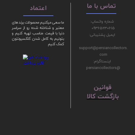
تماس با ما
اعتماد
شماره واتساپ:
ما سعی میکنیم محصولات برند های
09365230615
معتبر و شناخته شده رو از سراسر
دنیا با قیمت مناسب تهیه کنیم و
ایمیل پشتیبانی:
بتونیم به کامل شدن کلکسیونتون
کمک کنیم
support@persiancollectors.
com
اینستاگرام:
@persiancollectors
ق
​​​​​​​وانین
بازگشت کالا