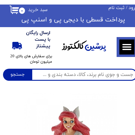
ود
/
ثبت نام
سبد خرید
۰
حساب کاربری من
​​پرداخت قسطی با دیجی پی ​​​​​​​و اسنپ پی
تغییر گذر واژه
ارسال رایگان
سفارشات
با پست
پرشین
کالکتورز
پیشتاز
خروج از حساب کاربری
​برای سفارش های بالای 20
میلیون تومان
جستجو